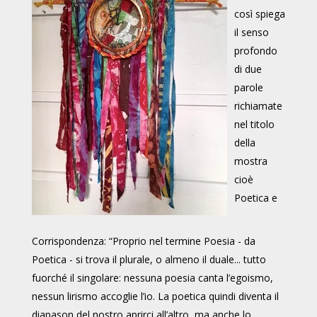
così spiega
il senso
profondo
di due
parole
richiamate
nel titolo
della
mostra
cioè
Poetica e
Corrispondenza: “Proprio nel termine Poesia - da
Poetica - si trova il plurale, o almeno il duale... tutto
fuorché il singolare: nessuna poesia canta l’egoismo,
nessun lirismo accoglie l’io. La poetica quindi diventa il
diapason del nostro aprirci all’altro, ma anche lo