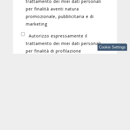
trattamento dei miei dati personali
per finalità aventi natura
promozionale, pubblicitaria e di
marketing
Autorizzo espressamente il
trattamento dei miei dati personali
Cookie Settings
per finalità di profilazione
Puoi annullare l'iscrizione a queste
comunicazioni in qualsiasi momento. Per
ulteriori informazioni su come eseguire questa
operazione leggi la nostra Informativa sulla
privacy.