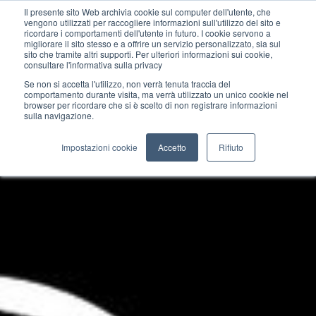
Il presente sito Web archivia cookie sul computer dell'utente, che
vengono utilizzati per raccogliere informazioni sull'utilizzo del sito e
ricordare i comportamenti dell'utente in futuro. I cookie servono a
migliorare il sito stesso e a offrire un servizio personalizzato, sia sul
sito che tramite altri supporti. Per ulteriori informazioni sui cookie,
consultare l'informativa sulla privacy
Se non si accetta l'utilizzo, non verrà tenuta traccia del
comportamento durante visita, ma verrà utilizzato un unico cookie nel
browser per ricordare che si è scelto di non registrare informazioni
sulla navigazione.
Impostazioni cookie
Accetto
Rifiuto