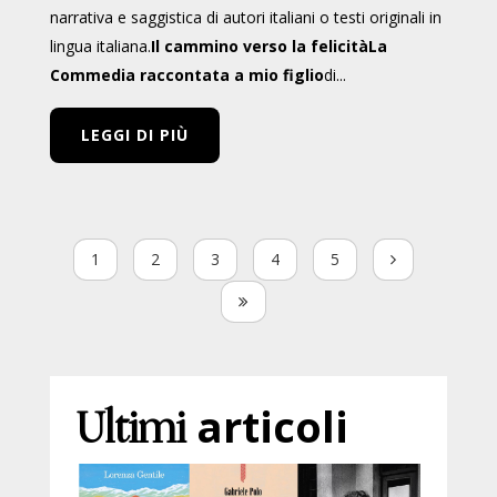
narrativa e saggistica di autori italiani o testi originali in
lingua italiana.
Il cammino verso la felicità
La
Commedia raccontata a mio figlio
di...
LEGGI DI PIÙ
1
2
3
4
5
Ultimi
articoli