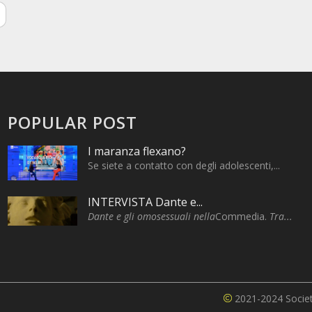
POPULAR POST
I maranza flexano?
Se siete a contatto con degli adolescenti,...
INTERVISTA Dante e...
Dante e gli omosessuali nella
Commedia.
Tra...
2021-2024 Società