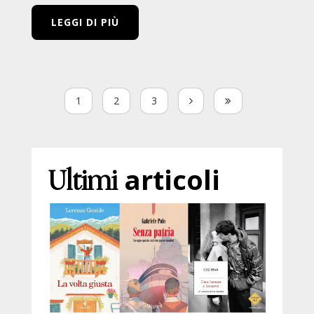
LEGGI DI PIÙ
1
2
3
Ultimi
articoli