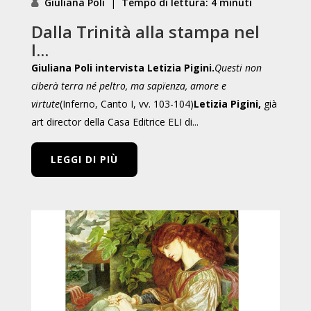
Giuliana Poli
|
Tempo di lettura: 4 minuti
Dalla Trinità alla stampa nel
I...
Giuliana Poli intervista Letizia Pigini.
Questi non
ciberà terra né peltro,
ma sapïenza, amore e
virtute
(Inferno, Canto I, vv. 103-104)
Letizia Pigini,
già
art director della Casa Editrice ELI di...
LEGGI DI PIÙ