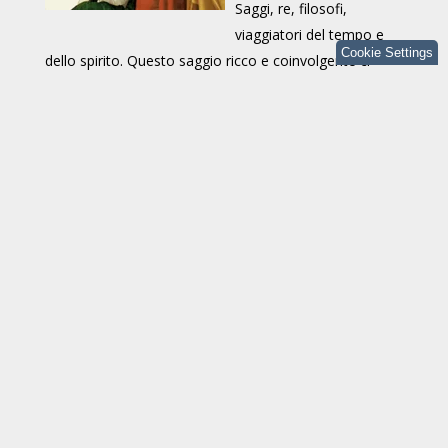
Saggi, re, filosofi,
viaggiatori del tempo e
Cookie Settings
dello spirito. Questo saggio ricco e coinvolgente ci
guida lungo un itinerario in dieci tappe alla scoperta
della rappresentazione dei Magi nell’arte pittorica del
Cinquecento, secolo d’oro della creatività europea.
Attraverso un’attenta analisi iconografica e storico-
artistica, l’Autrice ci accompagna fra capolavori e
maestri – da Leonardo a Raffaello, da Giorgione a
Bruegel – restituendo profondità, colore e significato a
figure che, oltre la leggenda, incarnano l’eterna ricerca
dell’uomo verso la luce del divino. Ogni opera diventa
così una tappa del cammino interiore, arricchita da
versi originali che trasformano la contemplazione in
meditazione.
Rosa Simonelli Macchi è insegnante, scrittrice,