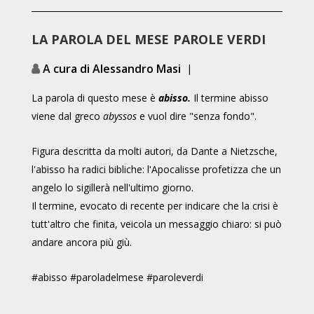
LA PAROLA DEL MESE
PAROLE VERDI
A cura di Alessandro Masi
|
La parola di questo mese è
abisso.
Il termine
abisso
viene dal greco
abyssos
e vuol dire "senza fondo".
Figura descritta da molti autori, da Dante a
Nietzsche
,
l'abisso ha radici bibliche: l'Apocalisse profetizza che un
angelo lo sigillerà nell'ultimo giorno.
Il termine, evocato di recente per indicare che la crisi è
tutt'altro che finita, veicola un messaggio chiaro: si può
andare ancora più giù.
#abisso #paroladelmese #paroleverdi