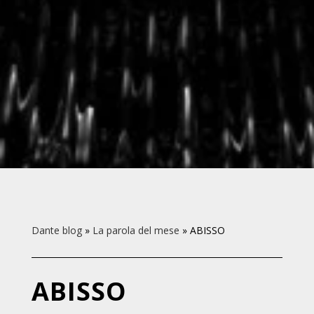
Dante blog
»
La parola del mese
»
ABISSO
ABISSO