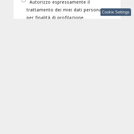
Autorizzo espressamente il
trattamento dei miei dati personali
Cookie Settings
per finalità di profilazione
Puoi annullare l'iscrizione a queste
comunicazioni in qualsiasi momento. Per
ulteriori informazioni su come eseguire questa
operazione leggi la nostra Informativa sulla
privacy.
Articoli
correlati