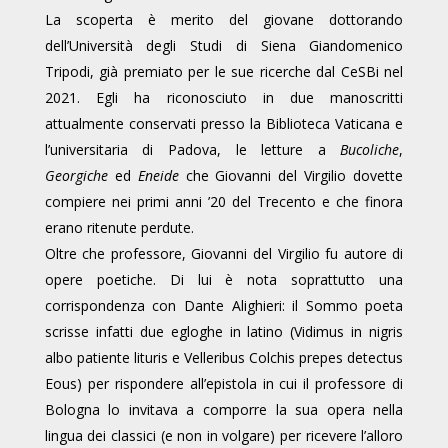
La scoperta è merito del giovane dottorando
dell’Università degli Studi di Siena Giandomenico
Tripodi, già premiato per le sue ricerche dal CeSBi nel
2021. Egli ha riconosciuto in due manoscritti
attualmente conservati presso la Biblioteca Vaticana e
l’universitaria di Padova, le letture a
Bucoliche
,
Georgiche
ed
Eneide
che Giovanni del Virgilio dovette
compiere nei primi anni ’20 del Trecento e che finora
erano ritenute perdute.
Oltre che professore, Giovanni del Virgilio fu autore di
opere poetiche. Di lui è nota soprattutto una
corrispondenza con Dante Alighieri: il Sommo poeta
scrisse infatti due egloghe in latino (Vidimus in nigris
albo patiente lituris e Velleribus Colchis prepes detectus
Eous) per rispondere all’epistola in cui il professore di
Bologna lo invitava a comporre la sua opera nella
lingua dei classici (e non in volgare) per ricevere l’alloro