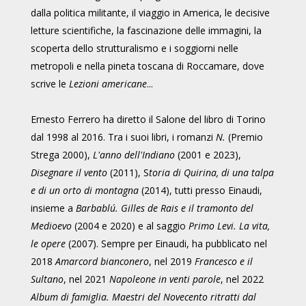
dalla politica militante, il viaggio in America, le decisive
letture scientifiche, la fascinazione delle immagini, la
scoperta dello strutturalismo e i soggiorni nelle
metropoli e nella pineta toscana di Roccamare, dove
scrive le
Lezioni americane
...
Ernesto Ferrero ha diretto il Salone del libro di Torino
dal 1998 al 2016. Tra i suoi libri, i romanzi
N.
(Premio
Strega 2000),
L'anno dell'Indiano
(2001 e 2023),
Disegnare il vento
(2011), S
toria di Quirina, di una talpa
e di un orto di montagna
(2014), tutti presso Einaudi,
insieme a
Barbablú. Gilles de Rais e il tramonto del
Medioevo
(2004 e 2020) e al saggio
Primo Levi. La vita,
le opere
(2007). Sempre per Einaudi, ha pubblicato nel
2018
Amarcord bianconero
, nel 2019
Francesco e il
Sultano
, nel 2021
Napoleone in venti parole
, nel 2022
Album di famiglia. Maestri del Novecento ritratti dal