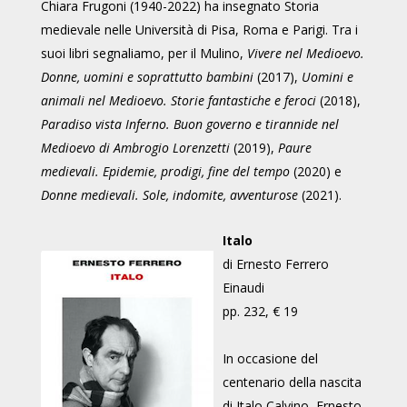
Chiara Frugoni (1940-2022) ha insegnato Storia
medievale nelle Università di Pisa, Roma e Parigi. Tra i
suoi libri segnaliamo, per il Mulino,
Vivere nel Medioevo.
Donne, uomini e soprattutto bambini
(2017),
Uomini e
animali nel Medioevo. Storie fantastiche e feroci
(2018),
Paradiso vista Inferno. Buon governo e tirannide nel
Medioevo di Ambrogio Lorenzetti
(2019),
Paure
medievali. Epidemie, prodigi, fine del tempo
(2020) e
Donne medievali. Sole, indomite, avventurose
(2021).
Italo
di Ernesto Ferrero
Einaudi
pp. 232, € 19
In occasione del
centenario della nascita
di Italo Calvino, Ernesto