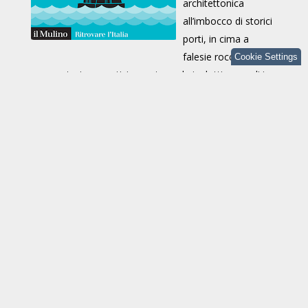
architettonica
all’imbocco di storici
porti, in cima a
falesie rocciose, su
Cookie Settings
promontori suggestivi, spuntano da isolotti o scogli in
mezzo al mare. La moderna tecnologia ne ha un po’
scalfito l’importanza, facendone risaltare, soprattutto
attorno alla solitudine quasi ascetica dei loro guardiani,
la dimensione di rifugio dalle procelle della vita. Oggi, i
fari sono divenuti un vero e proprio patrimonio
culturale, raccontano la nostra storia di popolo di
navigatori e offrono la possibilità di ripararsi nei loro
rigeneranti silenzi. L’itinerario si snoda tra coste e isole,
da Genova e Trieste all’Arcipelago Toscano, con
Sardegna, Campania, Sicilia, Puglia grandi protagoniste.
Luca Bergamin, giornalista e scrittore, collabora con il
«Corriere della Sera», «La Stampa», «Il Sole 24 Ore», il