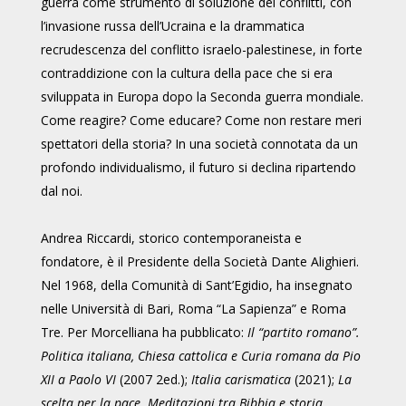
guerra come strumento di soluzione dei conflitti, con
l’invasione russa dell’Ucraina e la drammatica
recrudescenza del conflitto israelo-palestinese, in forte
contraddizione con la cultura della pace che si era
sviluppata in Europa dopo la Seconda guerra mondiale.
Come reagire? Come educare? Come non restare meri
spettatori della storia? In una società connotata da un
profondo individualismo, il futuro si declina ripartendo
dal noi.
Andrea Riccardi, storico contemporaneista e
fondatore, è il Presidente della Società Dante Alighieri.
Nel 1968, della Comunità di Sant’Egidio, ha insegnato
nelle Università di Bari, Roma “La Sapienza” e Roma
Tre. Per Morcelliana ha pubblicato:
Il “partito romano”.
Politica italiana, Chiesa cattolica e Curia romana da Pio
XII a Paolo VI
(2007 2ed.);
Italia carismatica
(2021);
La
scelta per la pace. Meditazioni tra Bibbia e storia