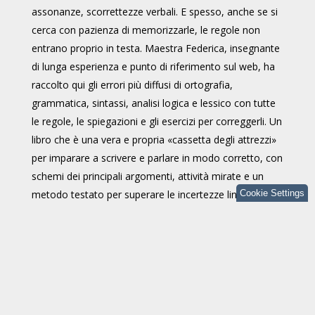
assonanze, scorrettezze verbali. E spesso, anche se si
cerca con pazienza di memorizzarle, le regole non
entrano proprio in testa. Maestra Federica, insegnante
di lunga esperienza e punto di riferimento sul web, ha
raccolto qui gli errori più diffusi di ortografia,
grammatica, sintassi, analisi logica e lessico con tutte
le regole, le spiegazioni e gli esercizi per correggerli. Un
libro che è una vera e propria «cassetta degli attrezzi»
per imparare a scrivere e parlare in modo corretto, con
schemi dei principali argomenti, attività mirate e un
metodo testato per superare le incertezze linguistiche
Cookie Settings
e... non sbagliare più!
Maria Federica De Gasperis, laureata in Scienze
dell’educazione e con una laurea magistrale in
Pedagogia, insegna nella scuola primaria dal 1998 e
oggi è docente di ruolo in tutte le discipline. Nota sui