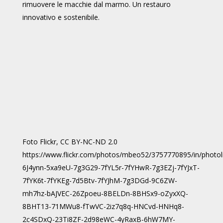
rimuovere le macchie dal marmo. Un restauro
innovativo e sostenibile.
Foto Flickr, CC BY-NC-ND 2.0
https://www.flickr.com/photos/mbeo52/3757770895/in/photoli
6J4ynn-5xa9eU-7g3G29-7fYL5r-7fYHwR-7g3EZj-7fYJxT-
7fYK6t-7fYKEg-7d5Btv-7fYJhM-7g3DGd-9C6ZW-
mh7hz-bAJVEC-26Zpoeu-8BELDn-8BHSx9-oZyxXQ-
8BHT13-71MWu8-fTwVC-2iz7q8q-HNCvd-HNHq8-
2c4SDxQ-23Ti8ZF-2d98eWC-4yRaxB-6hW7MY-