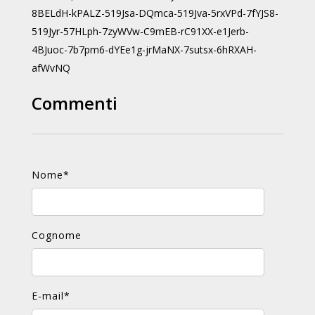
8BELdH-kPALZ-519Jsa-DQmca-519Jva-5rxVPd-7fYJS8-
519Jyr-57HLph-7zyWVw-C9mEB-rC91XX-e1Jerb-
4BJuoc-7b7pm6-dYEe1g-jrMaNX-7sutsx-6hRXAH-
afWvNQ
Commenti
Nome
*
Cognome
E-mail
*