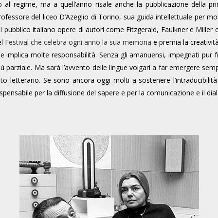
so al regime, ma a quell’anno risale anche la pubblicazione della pri
ofessore del liceo D’Azeglio di Torino, sua guida intellettuale per mo
al pubblico italiano opere di autori come Fitzgerald, Faulkner e Miller
el
Festival che celebra ogni anno la sua memoria
e premia la creativit
e implica molte responsabilità. Senza gli amanuensi, impegnati pur fra
 parziale. Ma sarà l’avvento delle lingue volgari a far emergere sempre 
ito letterario. Se sono ancora oggi molti a sostenere l’intraducibili
sabile per la diffusione del sapere e per la comunicazione e il dialogo