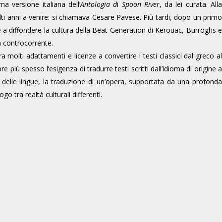
ma versione italiana dell’
Antologia d
i
Spoon River
, da lei curata. All
lti anni a venire: si chiamava Cesare Pavese. Più tardi, dopo un primo
 e a diffondere la cultura della Beat Generation di Kerouac, Burroghs e
à controcorrente.
 molti adattamenti e licenze a convertire i testi classici dal greco al
più spesso l’esigenza di tradurre testi scritti dall’idioma di origine a
tà delle lingue, la traduzione di un’opera, supportata da una profonda
 tra realtà culturali differenti.