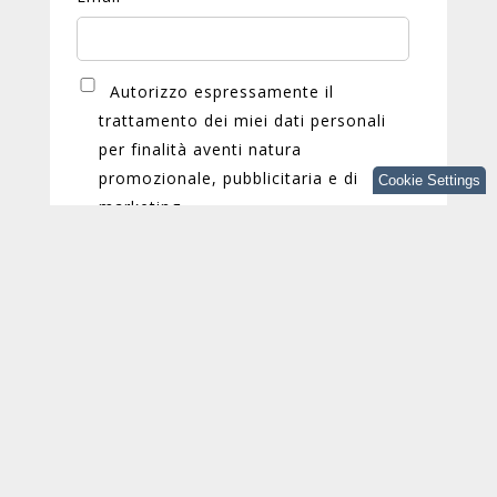
Autorizzo espressamente il
trattamento dei miei dati personali
per finalità aventi natura
promozionale, pubblicitaria e di
Cookie Settings
marketing
Autorizzo espressamente il
trattamento dei miei dati personali
per finalità di profilazione
Puoi annullare l'iscrizione a queste
comunicazioni in qualsiasi momento. Per
ulteriori informazioni su come eseguire questa
operazione leggi la nostra Informativa sulla
privacy.