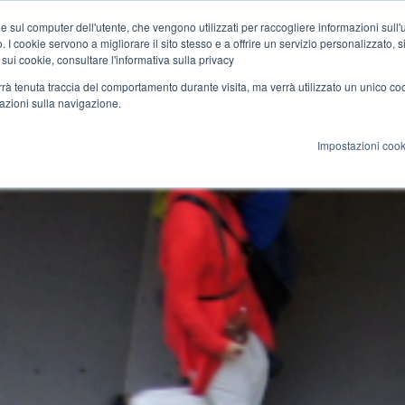
e sul computer dell'utente, che vengono utilizzati per raccogliere informazioni sull'uti
 I cookie servono a migliorare il sito stesso e a offrire un servizio personalizzato, sia
azione
Cultura
Rete
Blog
 sui cookie, consultare l'informativa sulla privacy
verrà tenuta traccia del comportamento durante visita, ma verrà utilizzato un unico c
mazioni sulla navigazione.
Impostazioni cook