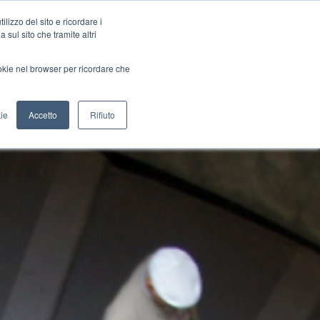
lizzo del sito e ricordare i
 sul sito che tramite altri
ookie nel browser per ricordare che
ie
Accetto
Rifiuto