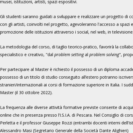
musei, istituzioni, artisti, spazi espositivi.
Gli studenti saranno guidati a sviluppare e realizzare un progetto di c
con gli artisti, coinvolti nel progetto, agevoleranno l'accesso a spazi e
promozione delle istituzioni attraverso i social, nel web, in televisione
La metodologia del corso, di taglio teorico-pratico, favorirà la collabo
specialistico e creativo, "dal
problem setting
al
problem solving
", prop
Per partecipare al Master è richiesto il possesso di un diploma accademi
possesso di un titolo di studio conseguito all’estero potranno iscrivers
stranieri/internazionali ai corsi di formazione superiore in Italia. I 
Master (il 30 ottobre 2022).
La frequenza alle diverse attività formative previste consente di acqui
online che in presenza presso l’I.S.I.A. di Pescara. Nel Consiglio di c
Perletta e il professor Giuseppe Rozzi (entrambi docenti interni dell’Is
Alessandro Masi (Segretario Generale della Società Dante Alighieri)