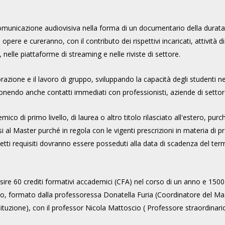
omunicazione audiovisiva nella forma di un documentario della durata di
 opere e cureranno, con il contributo dei rispettivi incaricati, attività 
, nelle piattaforme di streaming e nelle riviste di settore.
razione e il lavoro di gruppo, sviluppando la capacità degli studenti ne
onendo anche contatti immediati con professionisti, aziende di settore
co di primo livello, di laurea o altro titolo rilasciato all'estero, pur
i al Master purché in regola con le vigenti prescrizioni in materia di p
suddetti requisiti dovranno essere posseduti alla data di scadenza del 
sire 60 crediti formativi accademici (CFA) nel corso di un anno e 1500 
orso, formato dalla professoressa Donatella Furia (Coordinatore del Mas
tituzione), con il professor Nicola Mattoscio (
Professore straordinario