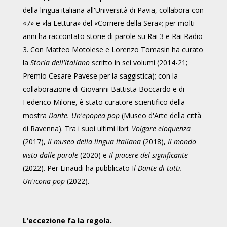
della lingua italiana all'Università di Pavia, collabora con
«7» e «la Lettura» del «Corriere della Sera»; per molti
anni ha raccontato storie di parole su Rai 3 e Rai Radio
3. Con Matteo Motolese e Lorenzo Tomasin ha curato
la
Storia dell'italiano
scritto in sei volumi (2014-21;
Premio Cesare Pavese per la saggistica); con la
collaborazione di Giovanni Battista Boccardo e di
Federico Milone, è stato curatore scientifico della
mostra
Dante. Un'epopea pop
(Museo d'Arte della città
di Ravenna). Tra i suoi ultimi libri:
Volgare eloquenza
(2017),
Il museo della lingua italiana
(2018),
Il mondo
visto dalle parole
(2020) e
Il piacere del significante
(2022). Per Einaudi ha pubblicato I
l Dante di tutti.
Un'icona pop
(2022).
L’eccezione fa la regola.