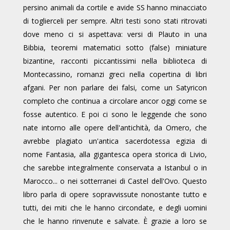
persino animali da cortile e avide SS hanno minacciato
di toglierceli per sempre. Altri testi sono stati ritrovati
dove meno ci si aspettava: versi di Plauto in una
Bibbia, teoremi matematici sotto (false) miniature
bizantine, racconti piccantissimi nella biblioteca di
Montecassino, romanzi greci nella copertina di libri
afgani. Per non parlare dei falsi, come un Satyricon
completo che continua a circolare ancor oggi come se
fosse autentico. E poi ci sono le leggende che sono
nate intorno alle opere dell'antichità, da Omero, che
avrebbe plagiato un'antica sacerdotessa egizia di
nome Fantasia, alla gigantesca opera storica di Livio,
che sarebbe integralmente conservata a Istanbul o in
Marocco... o nei sotterranei di Castel dell'Ovo. Questo
libro parla di opere sopravvissute nonostante tutto e
tutti, dei miti che le hanno circondate, e degli uomini
che le hanno rinvenute e salvate. È grazie a loro se