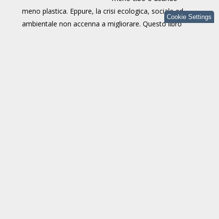
meno plastica. Eppure, la crisi ecologica, sociale ed
Cookie Settings
ambientale non accenna a migliorare. Questo libro
parte, dunque, da un interrogativo: è davvero
sufficiente essere dei bravi consumatori? È arrivato il
momento di ammetterlo: non saranno le nostre azioni
quotidiane a metterci in salvo. Anzi, rischiano
addirittura di essere parte del problema, perché ci
distraggono dalle responsabilità reali della politica e dei
mercati. Ecco perché bisogna ritornare ad agire
collettivamente, perché il cibo è, innanzitutto, politica.
Commenti
Nome
*