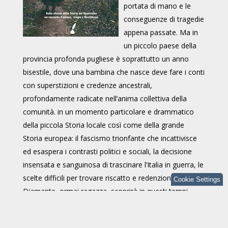
portata di mano e le
conseguenze di tragedie
appena passate. Ma in
un piccolo paese della
provincia profonda pugliese è soprattutto un anno
bisestile, dove una bambina che nasce deve fare i conti
con superstizioni e credenze ancestrali,
profondamente radicate nell’anima collettiva della
comunità. in un momento particolare e drammatico
della piccola Storia locale così come della grande
Storia europea: il fascismo trionfante che incattivisce
ed esaspera i contrasti politici e sociali, la decisione
insensata e sanguinosa di trascinare l’Italia in guerra, le
scelte difficili per trovare riscatto e redenzione.
Cookie Settings
Diamante, ormai ragazza, scoprirà in questi tempi
difficili l’amore di Gerlando, figlio dell’ex sindaco
socialista del paese, che la condurrà in un viaggio