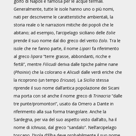
golfo di Napoli e famosa per le acque termali.
Generalmente, tutte le isole hanno uno o più nomi,
nati per descriverne le caratteristiche ambientali, la
storia reale o le narrazioni mitiche dei popoli che le
abitano; ad esempio, l’arcipelago siciliano delle
Eolie
prende il suo nome dal dio greco del vento
Eolo
. Tra le
isole che ne fanno parte, il nome
Lipari
fa riferimento
al greco
lipara
“terre grasse, abbondanti, ricche e
fertili”, mentre
Filicudi
deriva dalle tipiche palme nane
(
Phoinix
) che la colorano e
Alicudi
dalle verdi eriche che
la ricoprono (un tempo
Ericusa
). La
Sicilia
stessa
riprende il suo nome dall’antica popolazione dei Sicani
ma porta con sé anche il nome greco di
Trinacria
“dalle
tre punte/promontori”, usato da Omero a Dante in
riferimento alla sua forma triangolare. Anche la
Sardegna, per via del suo aspetto visto dall’alto, ha il
nome di
Ichnusa
, dal greco “sandalo”. Nell’arcipelago
toscano, l’Isola d’Elba deve probabilmente il suo nome