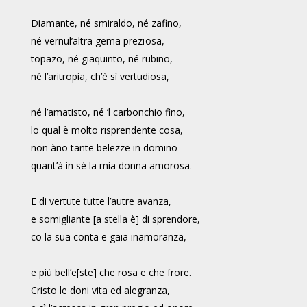
Diamante, né smiraldo, né zafino,
né vernul’altra gema prezïosa,
topazo, né giaquinto, né rubino,
né l’aritropia, ch’è sì vertudiosa,
né l’amatisto, né ’l carbonchio fino,
lo qual è molto risprendente cosa,
non àno tante belezze in domino
quant’à in sé la mia donna amorosa.
E di vertute tutte l’autre avanza,
e somigliante [a stella è] di sprendore,
co la sua conta e gaia inamoranza,
e più bell’e[ste] che rosa e che frore.
Cristo le doni vita ed alegranza,