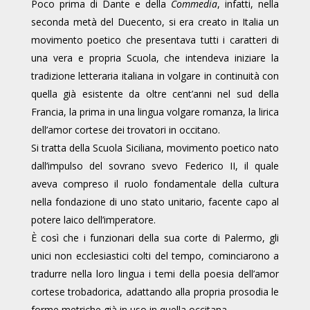
Poco prima di Dante e della
Commedia
, infatti, nella
seconda metà del Duecento, si era creato in Italia un
movimento poetico che presentava tutti i caratteri di
una vera e propria Scuola, che intendeva iniziare la
tradizione letteraria italiana in volgare in continuità con
quella già esistente da oltre cent’anni nel sud della
Francia, la prima in una lingua volgare romanza, la lirica
dell’amor cortese dei trovatori in occitano.
Si tratta della Scuola Siciliana, movimento poetico nato
dall’impulso del sovrano svevo Federico II, il quale
aveva compreso il ruolo fondamentale della cultura
nella fondazione di uno stato unitario, facente capo al
potere laico dell’imperatore.
È così che i funzionari della sua corte di Palermo, gli
unici non ecclesiastici colti del tempo, cominciarono a
tradurre nella loro lingua i temi della poesia dell’amor
cortese trobadorica, adattando alla propria prosodia le
forme metriche già in uso in quella occitana.