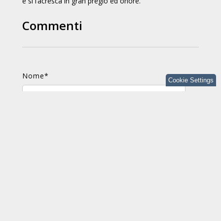
e
sì l’acresca in gran pregio ed onore.
Commenti
Nome
*
Cookie Settings
Cognome
E-mail
*
Commento
*