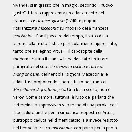
vivande, sì in grasso che in magro, secondo il nuovo
gusto”. Il testo rappresenta un adattamento del
francese
Le cusinier gascon
(1740) e propone
l’italianizzata
macedonia
su modello della francese
macédoine.
Con il passare del tempo, il salto dalla
verdura alla frutta è stato particolarmente apprezzato,
tanto che Pellegrino Artusi – il capostipite della
moderna cucina italiana – le ha dedicato un intero
paragrafo nel suo
La scienza in cucina e l’arte di
mangiar bene
, definendola “signora Macedonia” e
addirittura proponendo il nome tutto nostrano di
Miscellanea di frutta in gelo
. Una bella scelta, non è
vero?! Come sempre, tuttavia, è l’uso dei parlanti che
determina la sopravvivenza o meno di una parola, così
è accaduto anche per la simpatica proposta di Artusi,
purtroppo caduta nel dimenticatoio. Ha invece resistito
nel tempo la fresca
macedonia
, comparsa per la prima