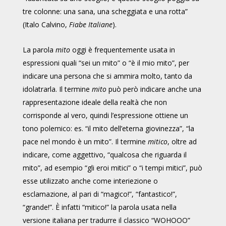
tre colonne: una sana, una scheggiata e una rotta”
(Italo Calvino,
Fiabe Italiane
).
La parola
mito
oggi è frequentemente usata in
espressioni quali “sei un mito” o “è il mio mito”, per
indicare una persona che si ammira molto, tanto da
idolatrarla. Il termine
mito
può però indicare anche una
rappresentazione ideale della realtà che non
corrisponde al vero, quindi l’espressione ottiene un
tono polemico: es. “il mito dell’eterna giovinezza”, “la
pace nel mondo è un mito”. Il termine
mitico
, oltre ad
indicare, come aggettivo, “qualcosa che riguarda il
mito”, ad esempio “gli eroi mitici” o “i tempi mitici”, può
esse utilizzato anche come interiezione o
esclamazione, al pari di “magico!”, “fantastico!”,
“grande!”. È infatti “mitico!” la parola usata nella
versione italiana per tradurre il classico “WOHOOO”