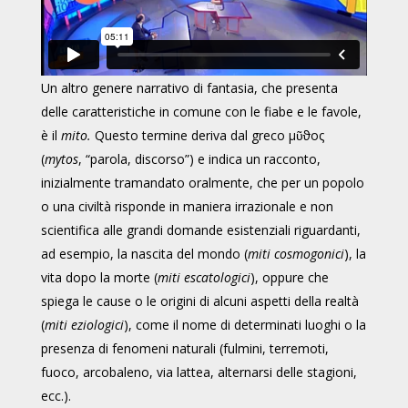
Un altro genere narrativo di fantasia, che presenta
delle caratteristiche in comune con le fiabe e le favole,
è il
mito.
Questo termine deriva dal greco μῦϑος
(
mytos
, “parola, discorso”) e indica un racconto,
inizialmente tramandato oralmente, che per un popolo
o una civiltà risponde in maniera irrazionale e non
scientifica alle grandi domande esistenziali riguardanti,
ad esempio, la nascita del mondo (
miti cosmogonici
), la
vita dopo la morte (
miti escatologici
), oppure che
spiega le cause o le origini di alcuni aspetti della realtà
(
miti eziologici
), come il nome di determinati luoghi o la
presenza di fenomeni naturali (fulmini, terremoti,
fuoco, arcobaleno, via lattea, alternarsi delle stagioni,
ecc.).