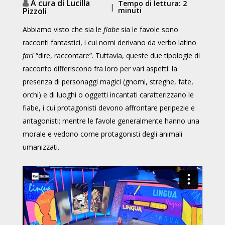
A cura di Lucilla
Tempo di lettura: 2
|
Pizzoli
minuti
Abbiamo visto che sia le
fiabe
sia le favole sono
racconti fantastici, i cui nomi derivano da verbo latino
fari
“dire, raccontare”. Tuttavia, queste due tipologie di
racconto differiscono fra loro per vari aspetti: la
presenza di personaggi magici (gnomi, streghe, fate,
orchi) e di luoghi o oggetti incantati caratterizzano le
fiabe, i cui protagonisti devono affrontare peripezie e
antagonisti; mentre le favole generalmente hanno una
morale e vedono come protagonisti degli animali
umanizzati.