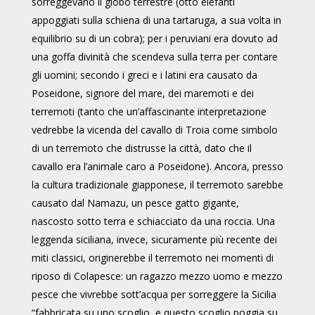
sorreggevano il globo terrestre (otto elefanti
appoggiati sulla schiena di una tartaruga, a sua volta in
equilibrio su di un cobra); per i peruviani era dovuto ad
una goffa divinità che scendeva sulla terra per contare
gli uomini; secondo i greci e i latini era causato da
Poseidone, signore del mare, dei maremoti e dei
terremoti (tanto che un’affascinante interpretazione
vedrebbe la vicenda del cavallo di Troia come simbolo
di un terremoto che distrusse la città, dato che il
cavallo era l’animale caro a Poseidone). Ancora, presso
la cultura tradizionale giapponese, il terremoto sarebbe
causato dal Namazu, un pesce gatto gigante,
nascosto sotto terra e schiacciato da una roccia. Una
leggenda siciliana, invece, sicuramente più recente dei
miti classici, originerebbe il terremoto nei momenti di
riposo di Colapesce: un ragazzo mezzo uomo e mezzo
pesce che vivrebbe sott’acqua per sorreggere la Sicilia
“fabbricata su uno scoglio, e questo scoglio poggia su