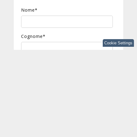
Nome
*
Cognome
*
Cookie Settings
Email
*
Autorizzo espressamente il
trattamento dei miei dati personali
per finalità aventi natura
promozionale, pubblicitaria e di
marketing
Autorizzo espressamente il