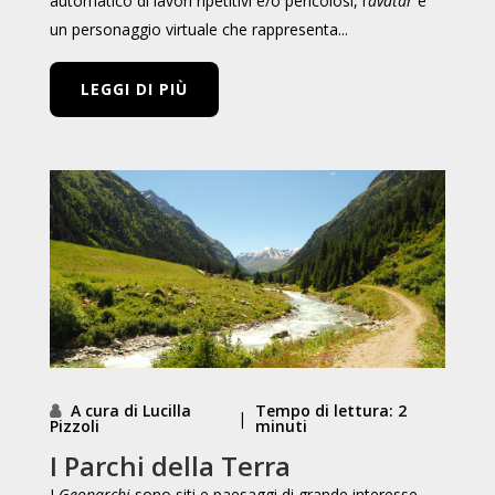
automatico di lavori ripetitivi e/o pericolosi, l’
avatar
è
un personaggio virtuale che rappresenta...
LEGGI DI PIÙ
A cura di Lucilla
Tempo di lettura: 2
|
Pizzoli
minuti
I Parchi della Terra
I
Geoparchi
sono siti e paesaggi di grande interesse