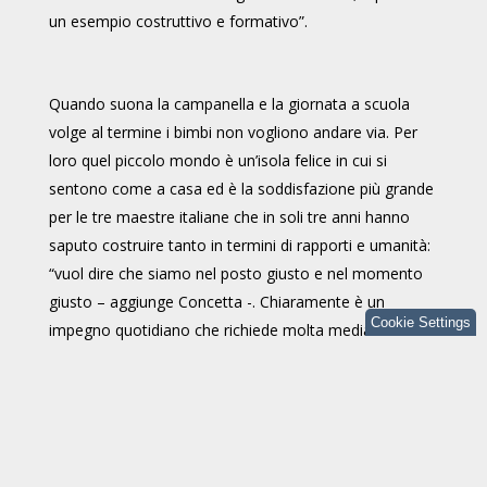
un esempio costruttivo e formativo”.
Quando suona la campanella e la giornata a scuola
volge al termine i bimbi non vogliono andare via. Per
loro quel piccolo mondo è un’isola felice in cui si
sentono come a casa ed è la soddisfazione più grande
per le tre maestre italiane che in soli tre anni hanno
saputo costruire tanto in termini di rapporti e umanità:
“vuol dire che siamo nel posto giusto e nel momento
giusto – aggiunge Concetta -. Chiaramente è un
Cookie Settings
impegno quotidiano che richiede molta mediazione e
attenzione all'altro ma penso proprio che siamo nate
per fare questo”. Dalla loro passione e dai traguardi
raggiunti trovano la forza per proporre ogni anno nuovi
progetti e attività. “Tre anni fa abbiamo costituito il
coro della scuola, ma abbiamo dovuto sospendere