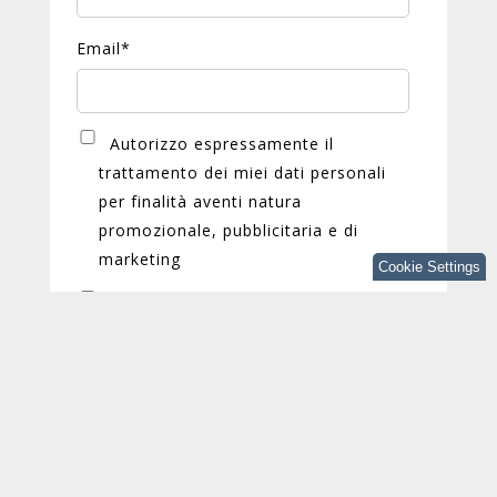
Email
*
Autorizzo espressamente il
trattamento dei miei dati personali
per finalità aventi natura
promozionale, pubblicitaria e di
marketing
Cookie Settings
Autorizzo espressamente il
trattamento dei miei dati personali
per finalità di profilazione
Puoi annullare l'iscrizione a queste
comunicazioni in qualsiasi momento. Per
ulteriori informazioni su come eseguire questa
operazione leggi la nostra Informativa sulla