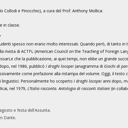
lo Collodi e Pinocchio), a cura del Prof. Anthony Mollica:
e in classe.
?
udenti spesso non erano molto interessati. Quando però, di tanto in t
sulla rivista di ACTFL (American Council on the Teaching of Foreign L
essarLe che la pubblicazione, ai quei tempi, non ebbe un grande succ
 dopo, nel 1986, pubblicò
I draghi locopei
(anagramma di
Giochi di par
ssivamente come prefazione alla ristampa del volume. Oggi, il testo c
i linguistici. Personalmente ho scoperto
I draghi locopei
anni dopo, ma 
licai, nel 1979,
L’Italia racconta. Antologia di racconti italiani
(in collab
rragosto e festa dell'Assunta
.
con Dante
.