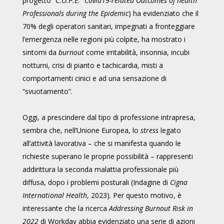
progetto
"C.O.P.E." Covid19-related Outcomes of health
Professionals during the Epidemic
) ha evidenziato che il
70% degli operatori sanitari, impegnati a fronteggiare
l’emergenza nelle regioni più colpite, ha mostrato i
sintomi da
burnout
come irritabilità, insonnia, incubi
notturni, crisi di pianto e tachicardia, misti a
comportamenti cinici e ad una sensazione di
“svuotamento”.
Oggi, a prescindere dal tipo di professione intrapresa,
sembra che, nell’Unione Europea, lo
stress
legato
all’attività lavorativa – che si manifesta quando le
richieste superano le proprie possibilità – rappresenti
addirittura la seconda malattia professionale più
diffusa, dopo i problemi posturali (Indagine di
Cigna
International Health
, 2023). Per questo motivo, è
interessante che la ricerca
Addressing Burnout Risk in
2022
di Workday abbia evidenziato una serie di azioni