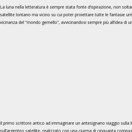
La luna nella letteratura è sempre stata fonte d’ispirazione, non solta
satellite lontano ma vicino su cui poter proiettare tutte le fantasie u
vicinanza del “mondo gemello”, avvicinandosi sempre più all’idea di un 
Il primo scrittore antico ad immaginare un antesignano viaggio sulla 
sull’argenteo satellite, realizzato con una ciurma di cinquanta compa