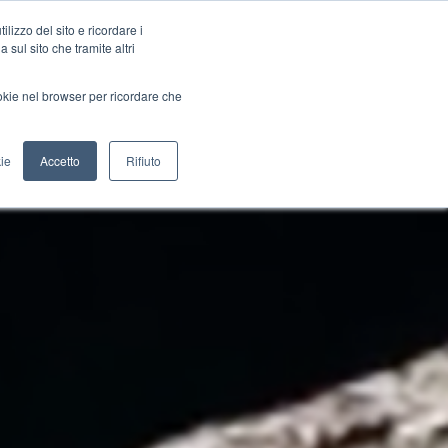
lizzo del sito e ricordare i
 sul sito che tramite altri
ookie nel browser per ricordare che
ie
Accetto
Rifiuto