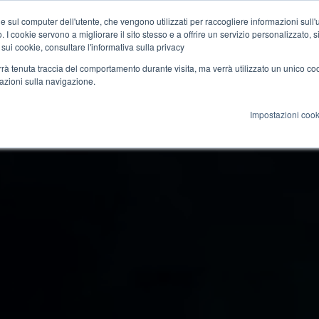
e sul computer dell'utente, che vengono utilizzati per raccogliere informazioni sull'uti
 I cookie servono a migliorare il sito stesso e a offrire un servizio personalizzato, sia
azione
Cultura
Rete
Blog
 sui cookie, consultare l'informativa sulla privacy
verrà tenuta traccia del comportamento durante visita, ma verrà utilizzato un unico c
mazioni sulla navigazione.
Impostazioni cook