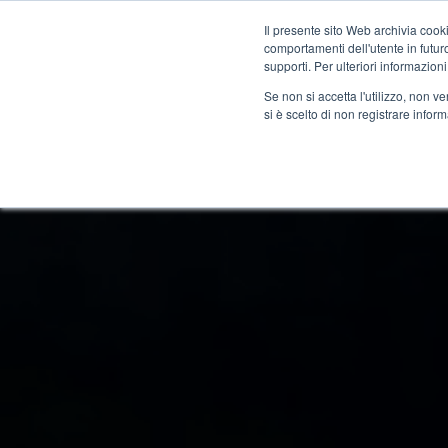
Il presente sito Web archivia cooki
comportamenti dell'utente in futuro.
Corsi
Docenti
Certific
supporti. Per ulteriori informazioni
Se non si accetta l'utilizzo, non 
si è scelto di non registrare infor