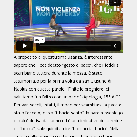
A proposito di quest’ultima usanza, è interessante
sapere che il cosiddetto “gesto di pace”, che i fedeli si
scambiano tuttora durante la messa, è stato
testimoniato per la prima volta da san Giustino di
Nablus con queste parole: “Finite le preghiere, ci
salutiamo l’un l’altro con un bacio” (Apologia, 155 d.C.).
Per vari secoli, infatti, il modo per scambiarsi la pace è
stato l’oscolo, ossia “il bacio santo”: la parola oscolo (o
osculo) deriva dal latino ed è un diminutivo del termine
os “bocca”, vale quindi a dire “boccuccia, bacio”. Nella
liturgia delle origini, ci si dava infatti un casto bacio